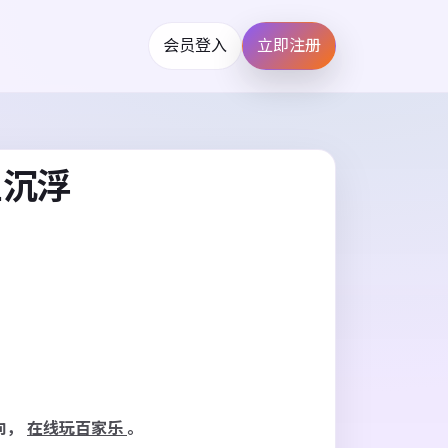
会员登入
立即注册
主沉浮
向，
在线玩百家乐
。