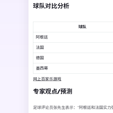
球队对比分析
球队
阿根廷
法国
德国
墨西哥
网上百家乐游戏
专家观点/预测
足球评论员张先生表示：“阿根廷和法国实力