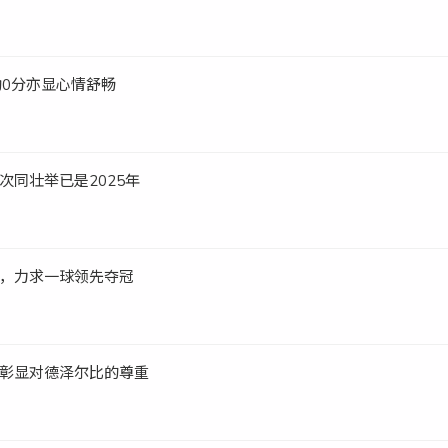
助0分亦显心情舒畅
同壮举已是2025年
，力求一球领先夺冠
彰显对德泽尔比的尊重