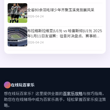
全省80余羽毛球少年齐聚玉溪竞技展风采
2026-04-24
布拉格斯拉维亚(U19) vs 哈雷斯彻(U19) 2025
年1月11日友谊赛：往昔对决盘点、赛事前瞻
与预测解读
2026-04-24
在线玩百家乐
想在线玩百家乐？这里提供全面的
百家乐攻略
与技巧指南，
助您在在线赌场中成为百家乐高手，轻松掌握百家乐投注策
略。