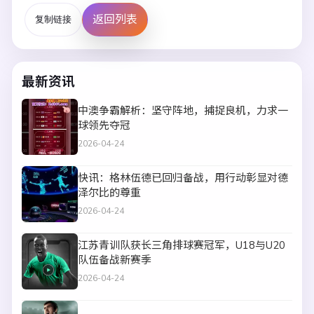
返回列表
复制链接
最新资讯
中澳争霸解析：坚守阵地，捕捉良机，力求一
球领先夺冠
2026-04-24
快讯：格林伍德已回归备战，用行动彰显对德
泽尔比的尊重
2026-04-24
江苏青训队获长三角排球赛冠军，U18与U20
队伍备战新赛季
2026-04-24